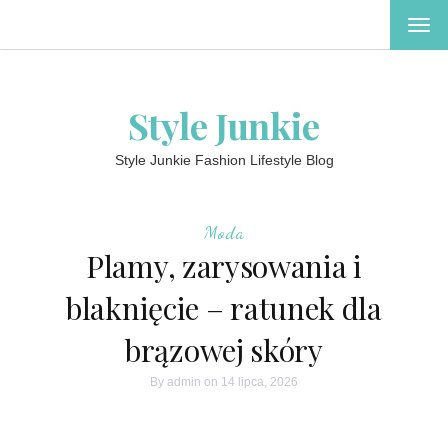
TOG
NAV
Style Junkie
Style Junkie Fashion Lifestyle Blog
Moda
Plamy, zarysowania i
blaknięcie – ratunek dla
brązowej skóry
By
admin
on 14 lipca, 2026