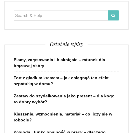
Search
for:
Ostatnie wpisy
Plamy, zarysowania i blaknięcie – ratunek dla
brązowej skóry
Tort z gładkim kremem – jak osiągnąć ten efekt
szpatułką w domu?
Zestaw do szydełkowania jako prezent – dla kogo
to dobry wybór?
Kieszenie, wzmocnienia, materiał – co liczy się w
robocie?
Wygoda i funkcjonalność w pracy – dlaczego