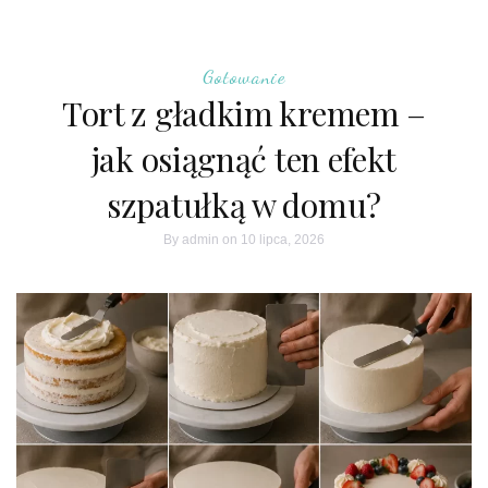
Gotowanie
Tort z gładkim kremem –
jak osiągnąć ten efekt
szpatułką w domu?
By
admin
on 10 lipca, 2026