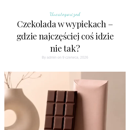
Uncategorized
Czekolada w wypiekach –
gdzie najczęściej coś idzie
nie tak?
By
admin
on 9 czerwca, 2026