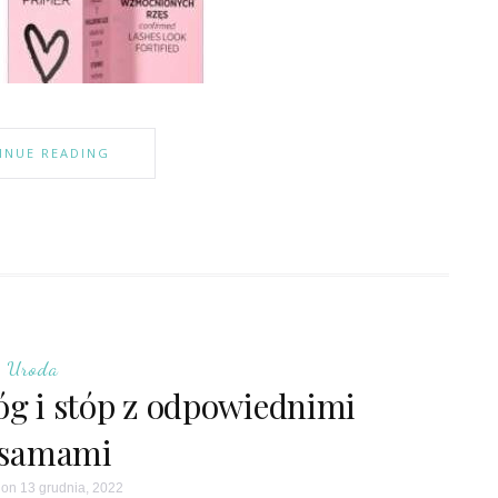
INUE READING
Uroda
óg i stóp z odpowiednimi
lsamami
on 13 grudnia, 2022