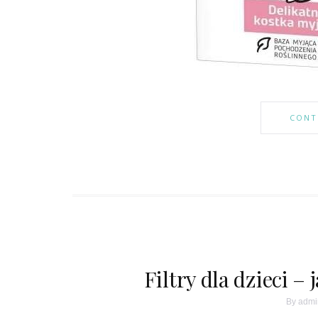
CONT
Filtry dla dzieci 
By
admi