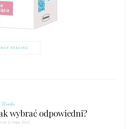
INUE READING
Uroda
– jak wybrać odpowiedni?
n
on 11 maja, 2023