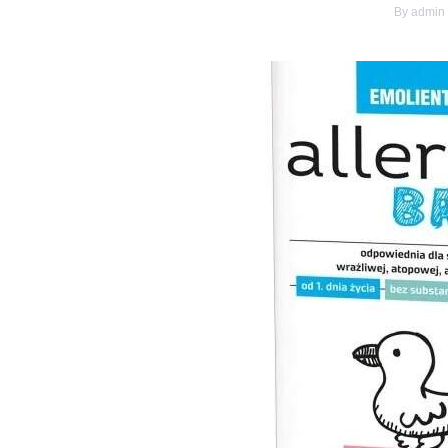
By
admin