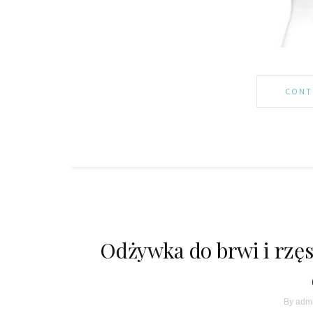
CONT
Odżywka do brwi i rzęs,
By
adm