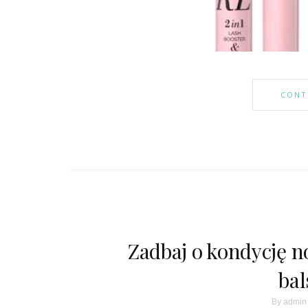
CONT
Zadbaj o kondycję n
ba
By
admin