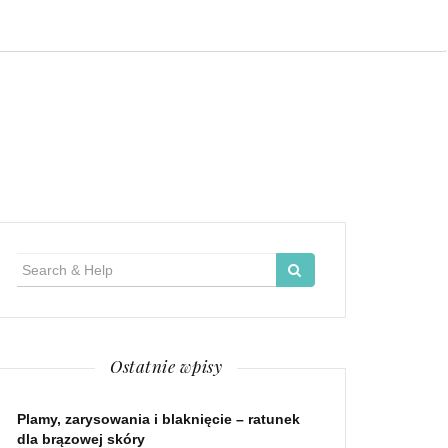
Search
for:
Ostatnie wpisy
Plamy, zarysowania i blaknięcie – ratunek
dla brązowej skóry