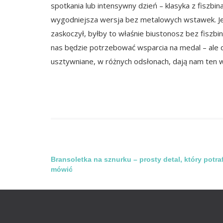
spotkania lub intensywny dzień – klasyka z fiszb
wygodniejsza wersja bez metalowych wstawek. Jeś
zaskoczył, byłby to właśnie biustonosz bez fiszbi
nas będzie potrzebować wsparcia na medal – ale 
usztywniane, w różnych odsłonach, dają nam ten wyb
Nawigacja
Bransoletka na sznurku – prosty detal, który potraf
mówić
wpisu