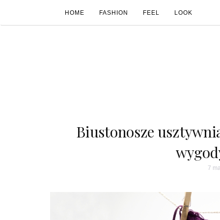
HOME
FASHION
FEEL
LOOK
Biustonosze usztywni
wygody
7 ma