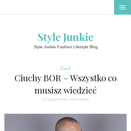
TOG
NAV
Style Junkie
Style Junkie Fashion Lifestyle Blog
Look
Ciuchy BOR – Wszystko co
musisz wiedzieć
19 października, 2019
admin