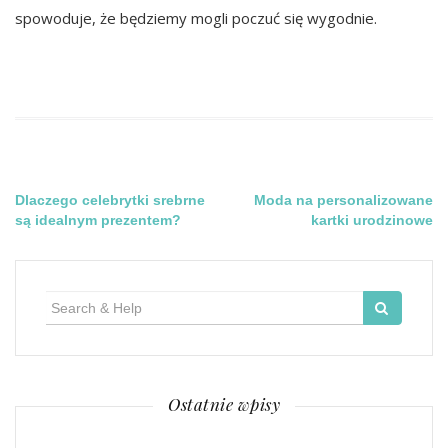
spowoduje, że będziemy mogli poczuć się wygodnie.
Nawigacja
Dlaczego celebrytki srebrne
Moda na personalizowane
są idealnym prezentem?
kartki urodzinowe
wpisu
Search
for:
Ostatnie wpisy