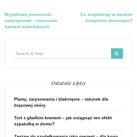
Nawigacja
Wyjątkowe pierścionki
Co znajdziemy w męskim
zaręczynowe – znaczenie
komplecie dresowym?
wpisu
kamieni szlachetnych
Search
for:
Ostatnie wpisy
Plamy, zarysowania i blaknięcie – ratunek dla
brązowej skóry
Tort z gładkim kremem – jak osiągnąć ten efekt
szpatułką w domu?
Zestaw do szydełkowania jako prezent – dla kogo