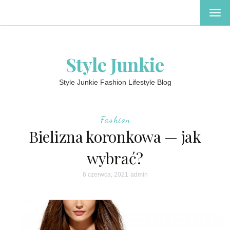
TOG
NAV
Style Junkie
Style Junkie Fashion Lifestyle Blog
Fashion
Bielizna koronkowa — jak
wybrać?
6 czerwca, 2021
admin