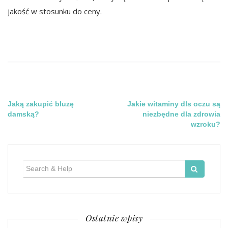
jakość w stosunku do ceny.
Nawigacja
Jaką zakupić bluzę
Jakie witaminy dls oczu są
damską?
niezbędne dla zdrowia
wpisu
wzroku?
Search
for:
Ostatnie wpisy