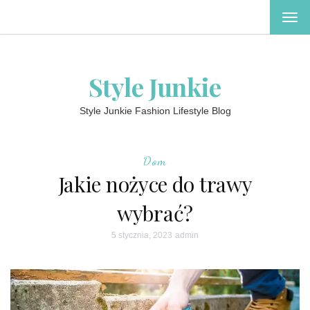
TOG
NAV
Style Junkie
Style Junkie Fashion Lifestyle Blog
Dom
Jakie nożyce do trawy
wybrać?
5 stycznia, 2023
admin