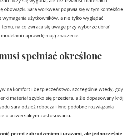
ch liczy się wygoda, ale też trwałość materiału i
 obowiązki. Sara workwear pojawia się w tym kontekście
ne wymagania użytkowników, a nie tylko wyglądać
ię temu, na co zwraca się uwagę przy wyborze ubrań
zy modelami naprawdę mają znaczenie.
musi spełniać określone
yw na komfort i bezpieczeństwo, szczególnie wtedy, gdy
ienki materiał szybko się przeciera, a źle dopasowany krój
wodu sara odzież robocza i inne podobne rozwiązania
 nie o uniwersalnym zastosowaniu.
nić przed zabrudzeniem i urazami, ale jednocześnie