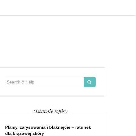
Search
for:
Ostatnie wpisy
Plamy, zarysowania i blaknięcie – ratunek
dla brązowej skóry