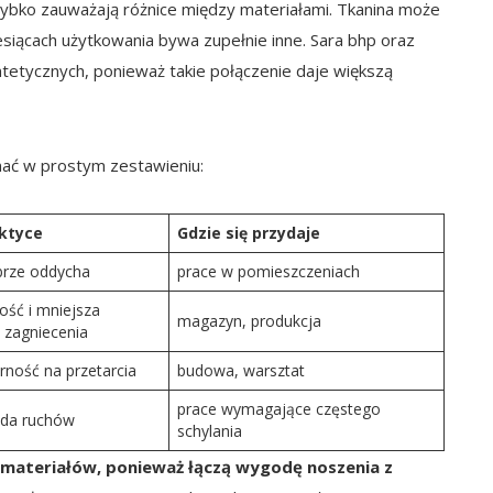
zybko zauważają różnice między materiałami. Tkanina może
esiącach użytkowania bywa zupełnie inne. Sara bhp oraz
ntetycznych, ponieważ takie połączenie daje większą
ać w prostym zestawieniu:
ktyce
Gdzie się przydaje
brze oddycha
prace w pomieszczeniach
ość i mniejsza
magazyn, produkcja
 zagniecenia
rność na przetarcia
budowa, warsztat
prace wymagające częstego
oda ruchów
schylania
ki materiałów, ponieważ łączą wygodę noszenia z