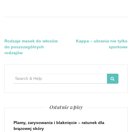
Nawigacja
Rodzaje masek do włosów
Kappa – ubrania nie tylko
do poszczególnych
sportowe
wpisu
rodzajów
Search
for:
Ostatnie wpisy
Plamy, zarysowania i blaknięcie – ratunek dla
brązowej skóry