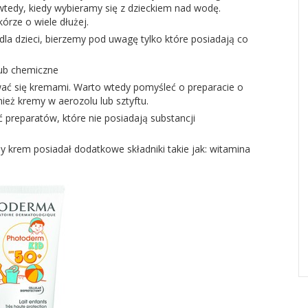
wtedy, kiedy wybieramy się z dzieckiem nad wodę.
kórze o wiele dłużej.
la dzieci, bierzemy pod uwagę tylko które posiadają co
 lub chemiczne
ować się kremami. Warto wtedy pomyśleć o preparacie o
nież kremy w aerozolu lub sztyftu.
preparatów, które nie posiadają substancji
y krem posiadał dodatkowe składniki takie jak: witamina