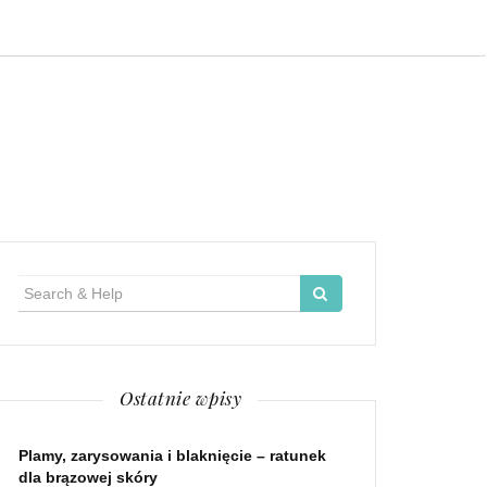
Search
for:
Ostatnie wpisy
Plamy, zarysowania i blaknięcie – ratunek
dla brązowej skóry