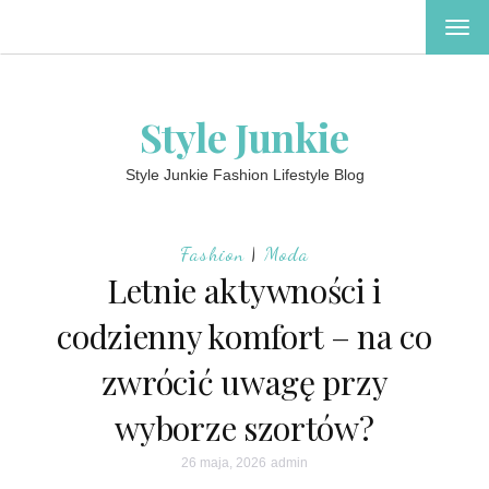
TOG
NAV
Style Junkie
Style Junkie Fashion Lifestyle Blog
Fashion
|
Moda
Letnie aktywności i
codzienny komfort – na co
zwrócić uwagę przy
wyborze szortów?
26 maja, 2026
admin