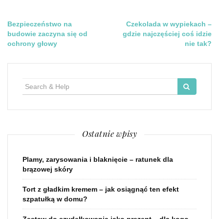
Nawigacja
Bezpieczeństwo na
Czekolada w wypiekach –
budowie zaczyna się od
gdzie najczęściej coś idzie
wpisu
ochrony głowy
nie tak?
Search
for:
Ostatnie wpisy
Plamy, zarysowania i blaknięcie – ratunek dla
brązowej skóry
Tort z gładkim kremem – jak osiągnąć ten efekt
szpatułką w domu?