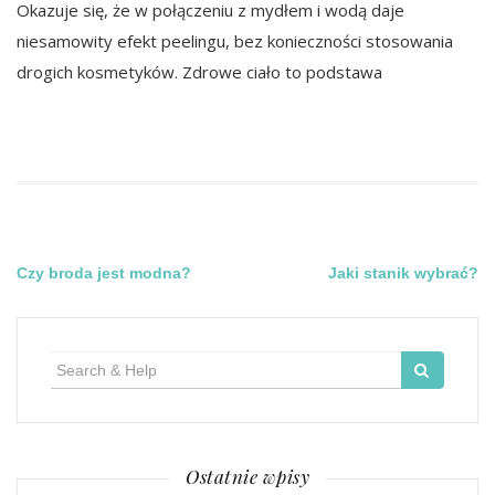
Okazuje się, że w połączeniu z mydłem i wodą daje
niesamowity efekt peelingu, bez konieczności stosowania
drogich kosmetyków. Zdrowe ciało to podstawa
Nawigacja
Czy broda jest modna?
Jaki stanik wybrać?
wpisu
Search
for:
Ostatnie wpisy