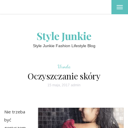
TOG
NAV
Style Junkie
Style Junkie Fashion Lifestyle Blog
Uroda
Oczyszczanie skóry
15 maja, 2017
admin
Nie trzeba
być
geniuszem,