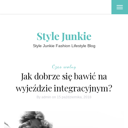
TOG
NAV
Style Junkie
Style Junkie Fashion Lifestyle Blog
Czas wolny
Jak dobrze się bawić na
wyjeździe integracyjnym?
By
admin
on 15 października, 2018