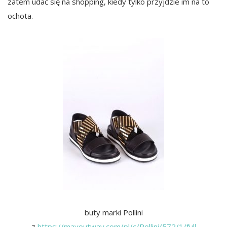
zatem udać się na shopping, kiedy tylko przyjdzie im na to
ochota.
buty marki Pollini
z
https://mayoutway.com/pl/c/Pollini/572/1/full