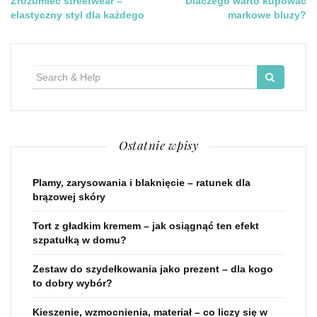
Nawigacja
Zrozumieć streetwear –
Dlaczego warto kupować
elastyczny styl dla każdego
markowe bluzy?
wpisu
Search
for:
Ostatnie wpisy
Plamy, zarysowania i blaknięcie – ratunek dla
brązowej skóry
Tort z gładkim kremem – jak osiągnąć ten efekt
szpatułką w domu?
Zestaw do szydełkowania jako prezent – dla kogo
to dobry wybór?
Kieszenie, wzmocnienia, materiał – co liczy się w