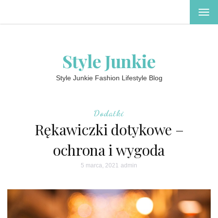
TOG
NAV
Style Junkie
Style Junkie Fashion Lifestyle Blog
Dodatki
Rękawiczki dotykowe –
ochrona i wygoda
5 marca, 2021
admin