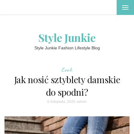
TOG
NAV
Style Junkie
Style Junkie Fashion Lifestyle Blog
Look
Jak nosić sztyblety damskie
do spodni?
6 listopada, 2020
admin