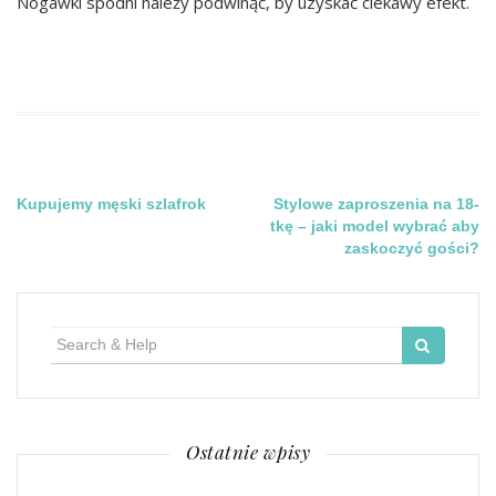
Nogawki spodni należy podwinąć, by uzyskać ciekawy efekt.
Nawigacja
Kupujemy męski szlafrok
Stylowe zaproszenia na 18-
tkę – jaki model wybrać aby
wpisu
zaskoczyć gości?
Search
for:
Ostatnie wpisy